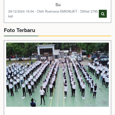
Su
29/12/2024 19:54 - Oleh Rusmana-SMKN5JKT - Dilihat 2785
kali
Foto Terbaru