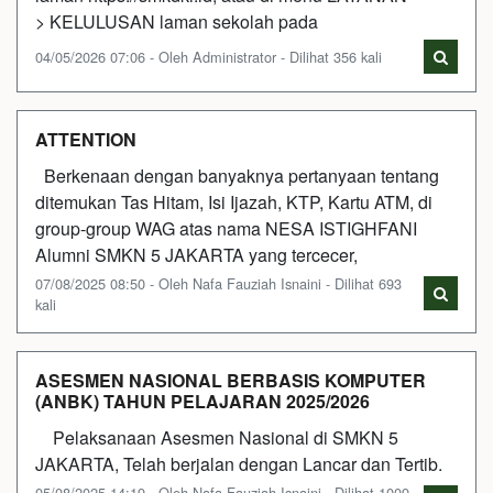
> KELULUSAN laman sekolah pada
04/05/2026 07:06 - Oleh Administrator - Dilihat 356 kali
ATTENTION
Berkenaan dengan banyaknya pertanyaan tentang
ditemukan Tas Hitam, Isi Ijazah, KTP, Kartu ATM, di
group-group WAG atas nama NESA ISTIGHFANI
Alumni SMKN 5 JAKARTA yang tercecer,
07/08/2025 08:50 - Oleh Nafa Fauziah Isnaini - Dilihat 693
kali
ASESMEN NASIONAL BERBASIS KOMPUTER
(ANBK) TAHUN PELAJARAN 2025/2026
Pelaksanaan Asesmen Nasional di SMKN 5
JAKARTA, Telah berjalan dengan Lancar dan Tertib.
05/08/2025 14:19 - Oleh Nafa Fauziah Isnaini - Dilihat 1009